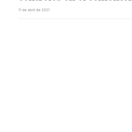
11 de abril de 2021
El municipio de Resistencia concretó un ope
San Francisco Solano junto con la Policía d
la zona.
Las inspecciones se reiterarán durante todo
placas y el hurto de todo tipo de elementos 