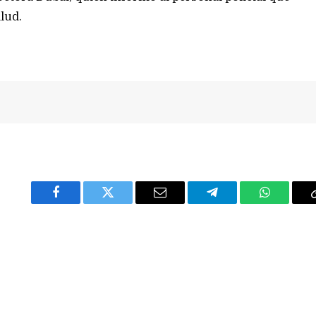
lud.
Facebook
Twitter
Email
Telegram
WhatsAp