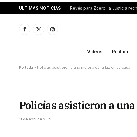
ULTIMAS NOTICIAS
Facebook
X
Instagram
(Twitter)
Videos
Política
Portada
»
Policías asistieron a una mujer a dar a luz en su casa
Policías asistieron a una
11 de abril de 2021