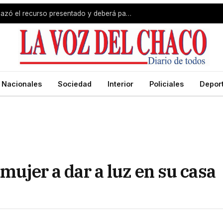
Revés para Zdero: la Justicia rechazó el recurso presentado y deberá pagar el fondo estímulo a trabajadores de Producción
Nacionales
Sociedad
Interior
Policiales
Depor
 mujer a dar a luz en su casa