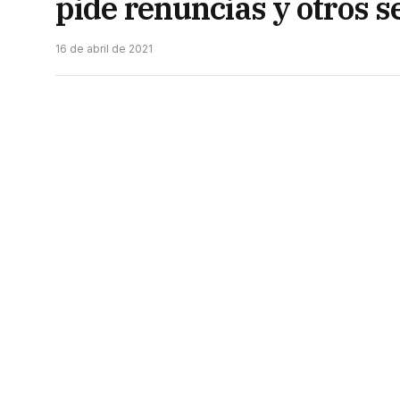
pide renuncias y otros 
16 de abril de 2021
Desde el jueves movimientos sociales 
Humanos (Marcelo T. de Alvear y Mitre)
de la Secretaría de Derechos Humanos 
no intervenir ante hechos de represión”
feministas ratifican apoyo a la conducc