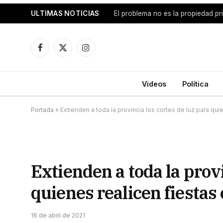
ULTIMAS NOTICIAS
Facebook
X
Instagram
(Twitter)
Videos
Política
Portada
»
Extienden a toda la provincia los cortes de luz para qui
Extienden a toda la provi
quienes realicen fiestas
16 de abril de 2021