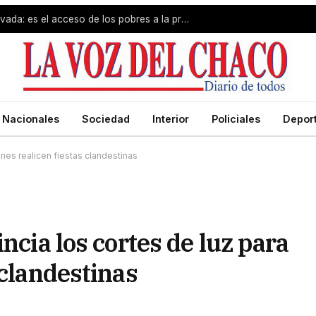
El problema no es la propiedad privada: es el acceso de los pobres a la propiedad
Nacionales
Sociedad
Interior
Policiales
Depor
enes realicen fiestas clandestinas
ncia los cortes de luz para
 clandestinas