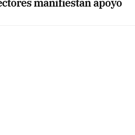
sectores manifiestan apoyo
acampan y protestan en la Secretaría de Derechos
 a modo de “cuestionamiento” a la gestión actual
que conducen Silvana Pérez y Nayla Bosch “por
. En tanto, agrupaciones políticas, sociales y
ión.