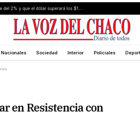
Estiman que la inflación de julio fue del 2% y que el dólar superará los $1.650 a fin de año
Nacionales
Sociedad
Interior
Policiales
Depor
ones
ar en Resistencia con