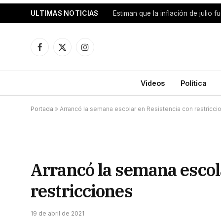
ULTIMAS NOTICIAS
Facebook
X
Instagram
(Twitter)
Videos
Política
Portada
»
Arrancó la semana escolar en Resistencia con restricci
Arrancó la semana escol
restricciones
19 de abril de 2021