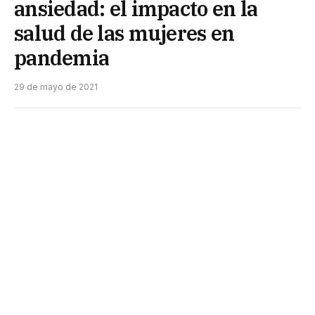
ansiedad: el impacto en la
salud de las mujeres en
pandemia
29 de mayo de 2021
Según una encuesta difundida por MuMaLá
al conmemorarse el Día Internacional de
Acción por la Salud de las Mujeres, quienes