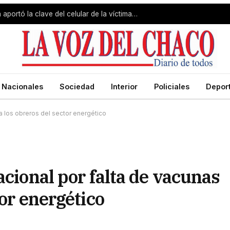
Caso Álvarez Guardia: la imputada aportó la clave del celular de la víctima y volvió a la Comisaría
Nacionales
Sociedad
Interior
Policiales
Depor
ra los obreros del sector energético
acional por falta de vacunas
tor energético