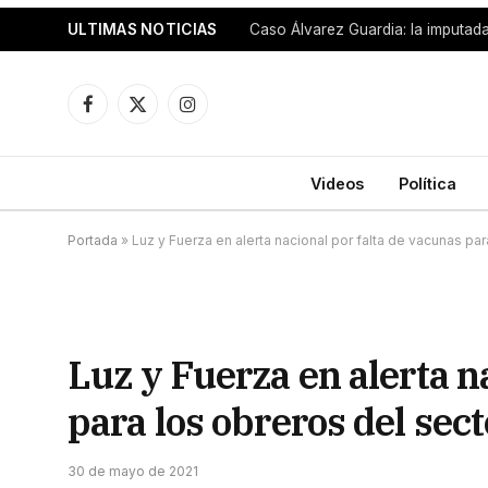
ULTIMAS NOTICIAS
Facebook
X
Instagram
(Twitter)
Videos
Política
Portada
»
Luz y Fuerza en alerta nacional por falta de vacunas pa
Luz y Fuerza en alerta n
para los obreros del sec
30 de mayo de 2021