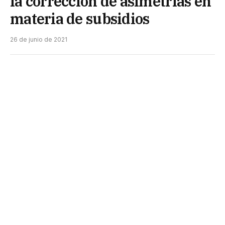
la corrección de asimetrías en
materia de subsidios
26 de junio de 2021
El Consejo Regional del Norte Grande se reunió
ayer de manera virtual y fijó una agenda prioritaria
respecto de urgentes necesidades de mejorar los
subsidios en tarifas y transporte que las
provincias de esta zona reciben de parte del