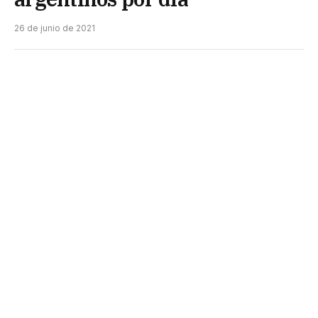
26 de junio de 2021
El Gobierno nacional anunció que se prorroga el
DNU con las restricciones de circulación por la
pandemia de coronavirus. Además mediante una
decisión administrativa se van a restringir los
viajes al exterior hasta el 9 de julio.