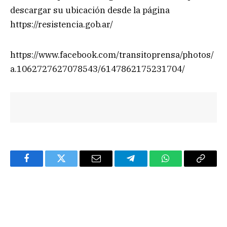
descargar su ubicación desde la página
https://resistencia.gob.ar/
https://www.facebook.com/transitoprensa/photos/
a.1062727627078543/6147862175231704/
Facebook
Twitter
Email
Telegram
WhatsApp
Copy
Link