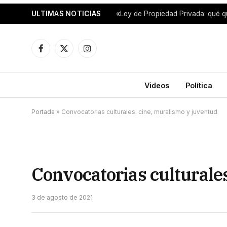
ULTIMAS NOTICIAS
«Ley de Propiedad Privada: qué q
Facebook
X
Instagram
(Twitter)
Videos
Política
Portada
»
Convocatorias culturales: cine, muralismo y juventud
Convocatorias culturale
3 de agosto de 2021