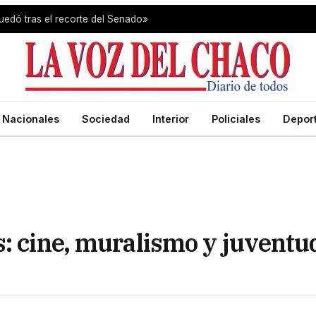
uedó tras el recorte del Senado»
Nacionales
Sociedad
Interior
Policiales
Depor
s: cine, muralismo y juventu