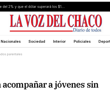
Estiman que la inflación de julio fue del 2% y que el dólar superará los $1.650 a fin de año
Nacionales
Sociedad
Interior
Policiales
Depor
ados parentales
 acompañar a jóvenes sin