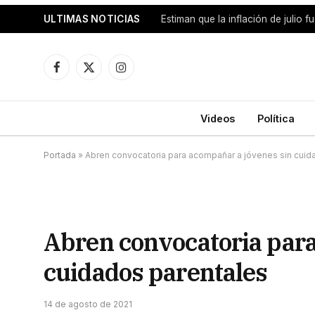
ULTIMAS NOTICIAS
Facebook
X
Instagram
(Twitter)
Videos
Política
Portada
»
Abren convocatoria para acompañar a jóvenes sin cuid
Abren convocatoria para
cuidados parentales
14 de agosto de 2021