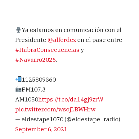
Ya estamos en comunicación con el
Presidente
@alferdez
en el pase entre
#HabraConsecuencias
y
#Navarro2023
.
1125809360
FM107.3
AM1050
https://t.co/da14gj9zrW
pic.twitter.com/wsojLBWHrw
— eldestape1070 (@eldestape_radio)
September 6, 2021