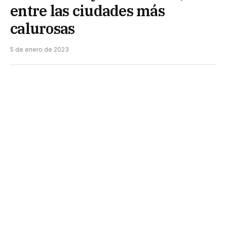
entre las ciudades más
calurosas
5 de enero de 2023
Resistencia y Presidencia Roque Sáenz Peña se
ubicaron ayer entre las quince ciudades más
calurosas del país.
El Servicio Meteorológico Nacional (SMN) reportó