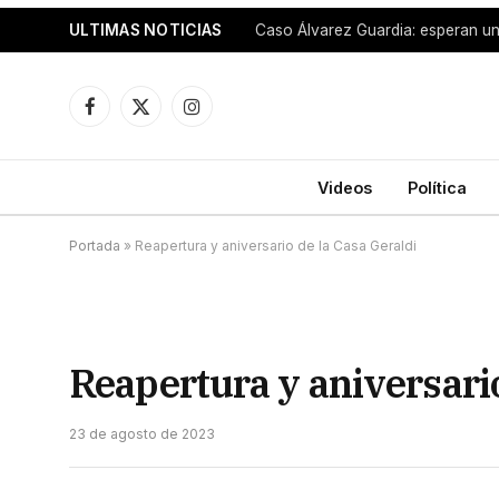
ULTIMAS NOTICIAS
Facebook
X
Instagram
(Twitter)
Videos
Política
Portada
»
Reapertura y aniversario de la Casa Geraldi
Reapertura y aniversario
23 de agosto de 2023