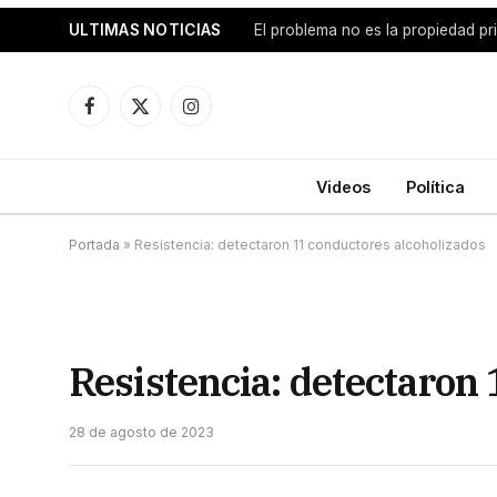
ULTIMAS NOTICIAS
Facebook
X
Instagram
(Twitter)
Videos
Política
Portada
»
Resistencia: detectaron 11 conductores alcoholizados
Resistencia: detectaron
28 de agosto de 2023