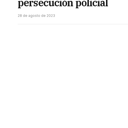
persecución policial
28 de agosto de 2023
Un auto robado durante la siesta del doming
camino rural tras una persecución policial.
Fuentes policiales informaron que, cerca d
automóvil Chevrolet Aveo, que estaba estaci
al 1.400.