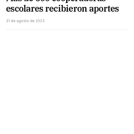
escolares recibieron aportes
31 de agosto de 2023
El gobernador Jorge Capitanich entregó ayer 506
tarjetas Tuya Recargables Coope.ar Chaco
destinadas a cooperadoras escolares de la
provincia.
Cada plástico tiene cargado un monto de $50 mil,