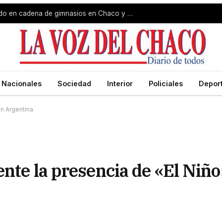
Megaoperativo por presunto lavado en cadena de gimnasios en Chaco y Corrientes
Nacionales
Sociedad
Interior
Policiales
Depor
en Argentina
nte la presencia de «El Niño