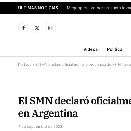
ULTIMAS NOTICIAS
Facebook
X
Instagram
(Twitter)
Videos
Política
Portada
»
El SMN declaró oficialmente la presencia de «El Niño» 
El SMN declaró oficialme
en Argentina
4 de septiembre de 2023