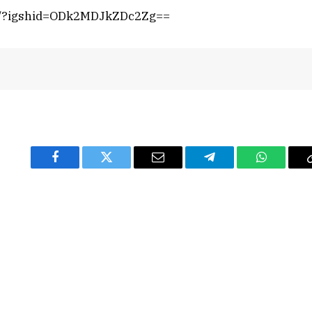
uv/?igshid=ODk2MDJkZDc2Zg==
Facebook
Twitter
Email
Telegram
WhatsAp