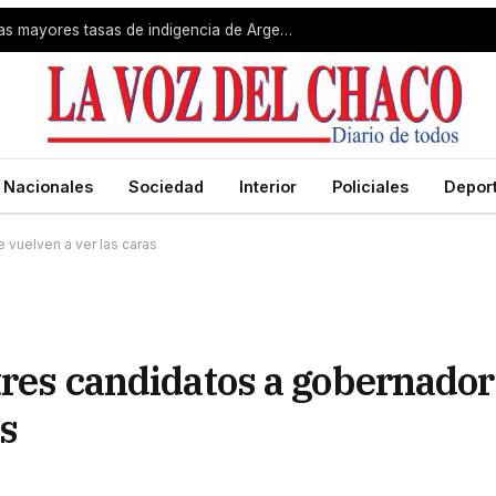
Gran Resistencia registró una de las mayores tasas de indigencia de Argentina
Nacionales
Sociedad
Interior
Policiales
Depor
 vuelven a ver las caras
tres candidatos a gobernador
as