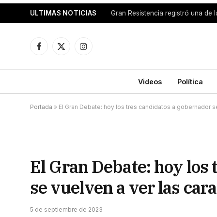
ULTIMAS NOTICIAS
Facebook
X
Instagram
(Twitter)
Videos
Política
Portada
»
El Gran Debate: hoy los tres candidatos a gobernador se
El Gran Debate: hoy los 
se vuelven a ver las car
5 de septiembre de 2023