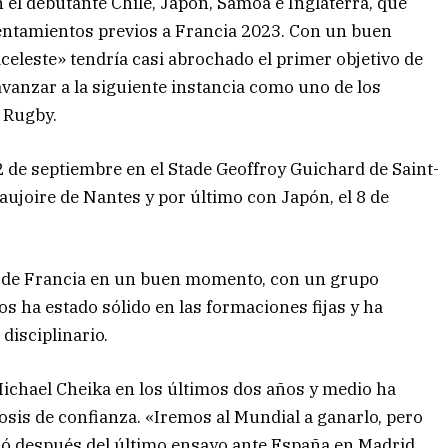
el debutante Chile, Japón, Samoa e Inglaterra, que
entamientos previos a Francia 2023. Con un buen
iceleste» tendría casi abrochado el primer objetivo de
avanzar a la siguiente instancia como uno de los
 Rugby.
2 de septiembre en el Stade Geoffroy Guichard de Saint-
Beaujoire de Nantes y por último con Japón, el 8 de
al de Francia en un buen momento, con un grupo
 ha estado sólido en las formaciones fijas y ha
disciplinario.
ichael Cheika en los últimos dos años y medio ha
osis de confianza. «Iremos al Mundial a ganarlo, pero
só después del último ensayo ante España en Madrid.