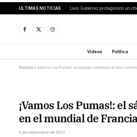
ULTIMAS NOTICIAS
Facebook
X
Instagram
(Twitter)
Videos
Política
Portada
»
¡Vamos Los Pumas!: el sábado comienza el duro camino 
¡Vamos Los Pumas!: el s
en el mundial de Franci
5 de septiembre de 2023