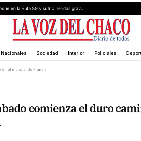
Livio Gutiérrez protagonizó un choque en la Ruta 89 y sufrió heridas graves
Nacionales
Sociedad
Interior
Policiales
Depor
en el mundial de Francia
ábado comienza el duro cam
a