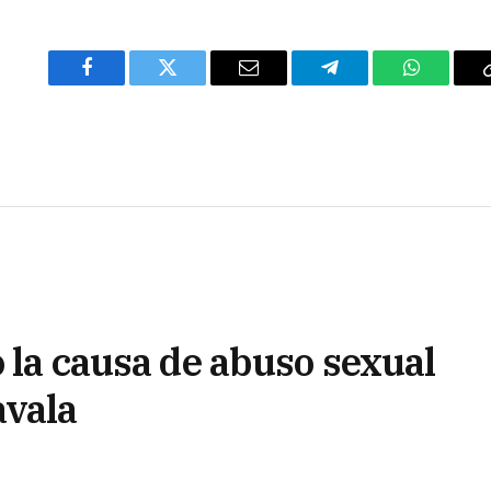
Facebook
Twitter
Email
Telegram
WhatsAp
o la causa de abuso sexual
avala