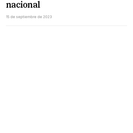
nacional
15 de septiembre de 2023
Un informe de la Secretaría de Política Económica
que conduce el viceministro Gabriel Rubinstein
indicó que, en las próximas mediciones
semanales, que comenzaron a difundir hoy,
debería acentuarse esta desaceleración.