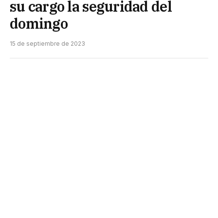
su cargo la seguridad del
domingo
15 de septiembre de 2023
El portavoz oficial del Gobierno del Chaco, Juan
Manuel Chapo, mantuvo este viernes una nueva
conferencia de prensa en la que abordó temas de
interés para la opinión pública, respondió a