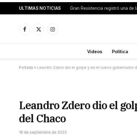
ULTIMAS NOTICIAS
Facebook
X
Instagram
(Twitter)
Videos
Política
Portada
»
Leandro Zdero dio el golpe y es el nuevo gobernador 
Leandro Zdero dio el gol
del Chaco
18 de septiembre de 2023