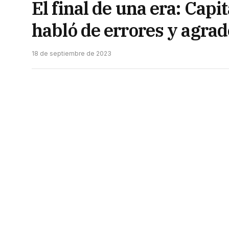
El final de una era: Capi
habló de errores y agrad
18 de septiembre de 2023
El gobernador Jorge Capitanich se expresó 
Chaco y auguró una transición ordenada con
«Agradezco al pueblo del Chaco por haberme
de la provincia; siento una gran satisfacció