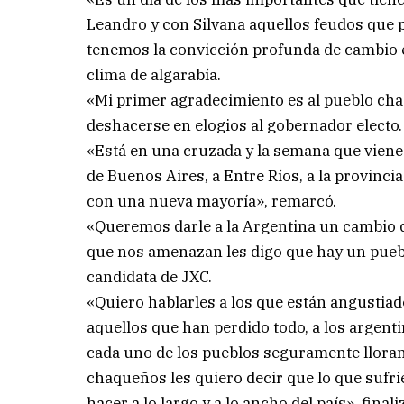
Leandro y con Silvana aquellos feudos que p
tenemos la convicción profunda de cambio e
clima de algarabía.
«Mi primer agradecimiento es al pueblo chaq
deshacerse en elogios al gobernador electo.
«Está en una cruzada y la semana que viene
de Buenos Aires, a Entre Ríos, a la provinci
con una nueva mayoría», remarcó.
«Queremos darle a la Argentina un cambio d
que nos amenazan les digo que hay un puebl
candidata de JXC.
«Quiero hablarles a los que están angustiado
aquellos que han perdido todo, a los argent
cada uno de los pueblos seguramente lloran
chaqueños les quiero decir que lo que sufri
hacer a lo largo y a lo ancho del país», finali