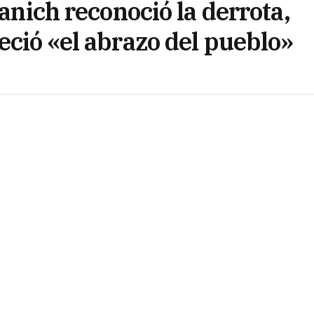
tanich reconoció la derrota,
eció «el abrazo del pueblo»
anoche, pasadas las 21.30, agradeciendo al pueblo del
 el próximo gobierno provincial.
 dejado servirlo con pasión en defensa de los interese
n por todo lo hecho», afirmó.