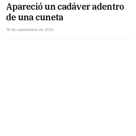
Apareció un cadáver adentro
de una cuneta
18 de septiembre de 2023
El cadáver de un hombre fue hallado en una
cuneta en Sáenz Peña, el sábado por la tarde. Se
desconocen las razones de su muerte y sus restos
fueron derivados al forense para que lo examine.