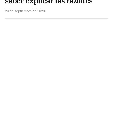
saber explicar las razones
20 de septiembre de 2023
Una pareja fue sorprendida por agentes
trasladando más de $100 mil y documentos de
cuatro personas. Se les notificó por infracción al
artículo 173 del Código Penal.
Efectivos de la seccional Décima patrullaban la
zona norte en prevención de ilícitos y