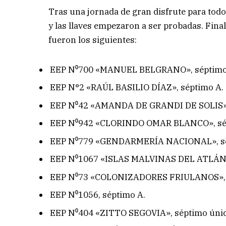
Tras una jornada de gran disfrute para tod
y las llaves empezaron a ser probadas. Fina
fueron los siguientes:
EEP N⁰700 «MANUEL BELGRANO», séptimo
EEP N°2 «RAÚL BASILIO DÍAZ», séptimo A.
EEP N⁰42 «AMANDA DE GRANDI DE SOLIS»,
EEP N⁰942 «CLORINDO OMAR BLANCO», sé
EEP N⁰779 «GENDARMERÍA NACIONAL», sé
EEP N⁰1067 «ISLAS MALVINAS DEL ATLÁNT
EEP N⁰73 «COLONIZADORES FRIULANOS», s
EEP N⁰1056, séptimo A.
EEP N⁰404 «ZITTO SEGOVIA», séptimo únic