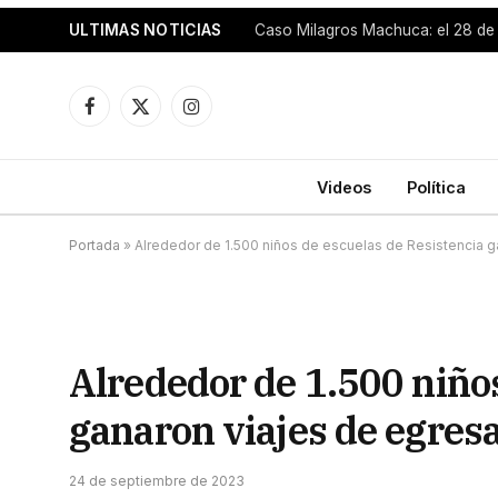
ULTIMAS NOTICIAS
Caso Milagros Machuca: el 28 de
Facebook
X
Instagram
(Twitter)
Videos
Política
Portada
»
Alrededor de 1.500 niños de escuelas de Resistencia g
Alrededor de 1.500 niño
ganaron viajes de egresa
24 de septiembre de 2023