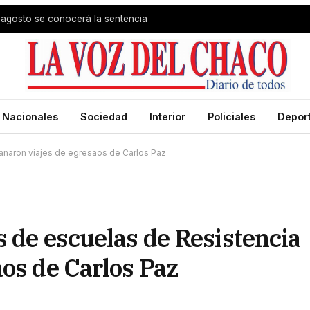
 agosto se conocerá la sentencia
Nacionales
Sociedad
Interior
Policiales
Depor
anaron viajes de egresaos de Carlos Paz
s de escuelas de Resistencia
os de Carlos Paz