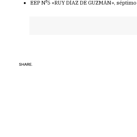
EEP N⁰5 «RUY DÍAZ DE GUZMÁN», séptimo 
SHARE.