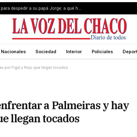
Lionel Messi viaja hacia a Rosario para despedir a su papá Jorge: a qué hora llegará
Nacionales
Sociedad
Interior
Policiales
Depor
das por Figal y Rojo que llegan tocados
 enfrentar a Palmeiras y hay
ue llegan tocados