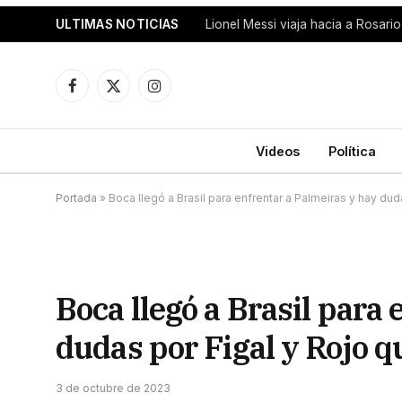
ULTIMAS NOTICIAS
Facebook
X
Instagram
(Twitter)
Videos
Política
Portada
»
Boca llegó a Brasil para enfrentar a Palmeiras y hay du
Boca llegó a Brasil para
dudas por Figal y Rojo q
3 de octubre de 2023