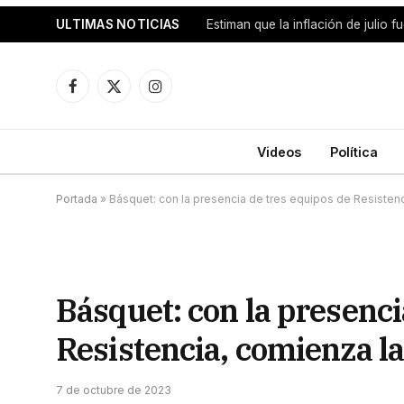
ULTIMAS NOTICIAS
Facebook
X
Instagram
(Twitter)
Videos
Política
Portada
»
Básquet: con la presencia de tres equipos de Resistenc
Básquet: con la presenci
Resistencia, comienza l
7 de octubre de 2023