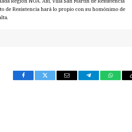
da Región NOA. Así, Villa San Martín de Resistencia
to de Resistencia hará lo propio con su homónimo de
lta.
Facebook
Twitter
Email
Telegram
WhatsAp