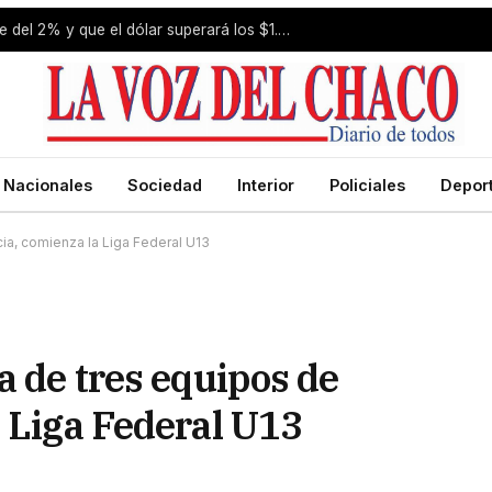
Estiman que la inflación de julio fue del 2% y que el dólar superará los $1.650 a fin de año
Nacionales
Sociedad
Interior
Policiales
Depor
ia, comienza la Liga Federal U13
a de tres equipos de
a Liga Federal U13