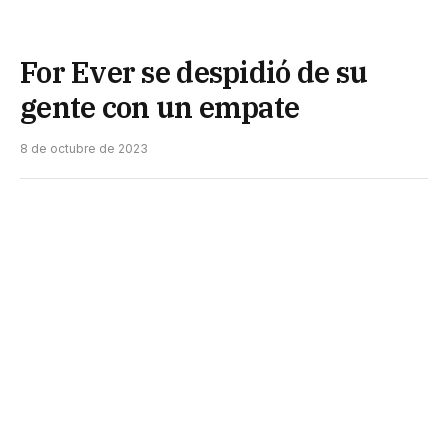
For Ever se despidió de su
gente con un empate
8 de octubre de 2023
En partido de escaso nivel, Chaco For Ever se
despidió de su gente igualando sin abrir el