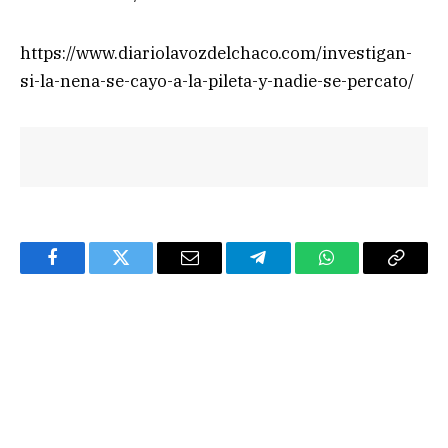
https://www.diariolavozdelchaco.com/investigan-
si-la-nena-se-cayo-a-la-pileta-y-nadie-se-percato/
Facebook
Twitter
Email
Telegram
WhatsApp
Copy
Link