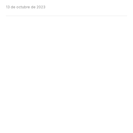
13 de octubre de 2023
En el marco de la campaña de Nuevo Banco del
Chaco que busca promover la seguridad con la
validación biométrica en NBCH24 Online Banking
web y aplicación se realizó el segundo sorteo para
premiar a los clientes que realizaron el registro
biométrico.