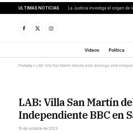
ULTIMAS NOTICIAS
La Justicia investiga el origen de
Facebook
X
Instagram
(Twitter)
Videos
Política
Portada
»
LAB: Villa San Martín debuta este domingo ante Indepe
LAB: Villa San Martín d
Independiente BBC en Sa
15 de octubre de 2023