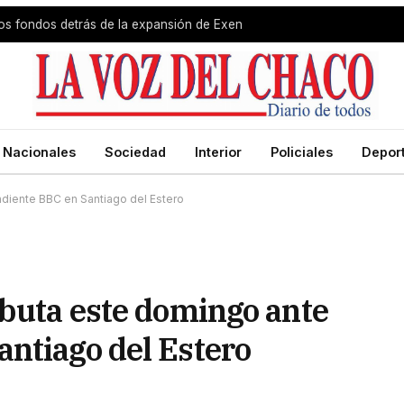
 los fondos detrás de la expansión de Exen
Nacionales
Sociedad
Interior
Policiales
Depor
ndiente BBC en Santiago del Estero
ebuta este domingo ante
ntiago del Estero