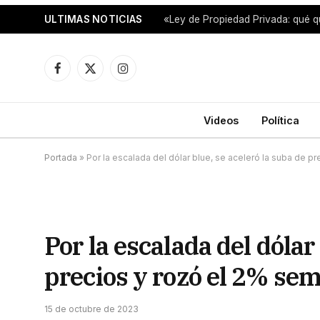
ULTIMAS NOTICIAS
«Ley de Propiedad Privada: qué q
Facebook
X
Instagram
(Twitter)
Videos
Política
Portada
»
Por la escalada del dólar blue, se aceleró la suba de p
Por la escalada del dólar
precios y rozó el 2% se
15 de octubre de 2023