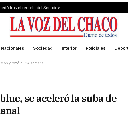
uedó tras el recorte del Senado»
Nacionales
Sociedad
Interior
Policiales
Depor
recios y rozó el 2% semanal
 blue, se aceleró la suba de
manal