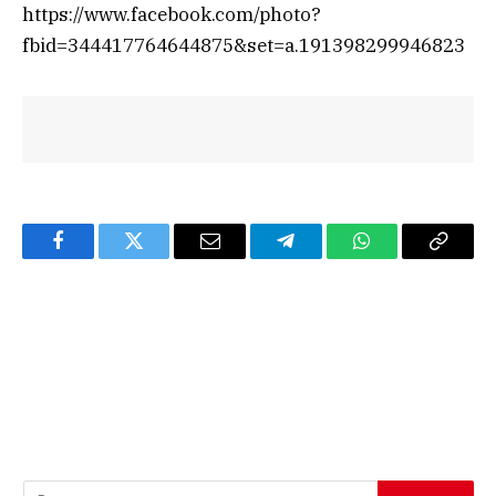
https://www.facebook.com/photo?
fbid=344417764644875&set=a.191398299946823
Facebook
Twitter
Email
Telegram
WhatsApp
Copy
Link