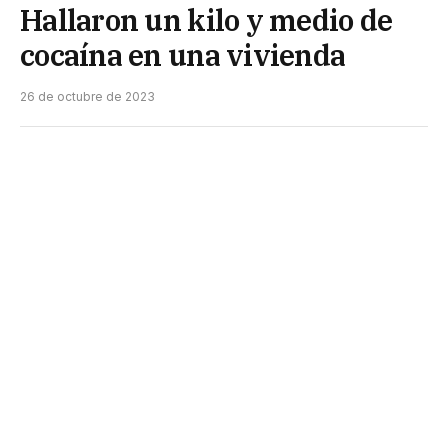
Hallaron un kilo y medio de
cocaína en una vivienda
26 de octubre de 2023
Un nuevo trabajo policial antidrogas dio sus frutos
en la tarde del martes luego de que el personal de
la División Operaciones Metropolitana diera
cumplimiento a una orden judicial de