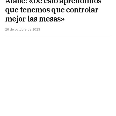
Alabe: «De esto aprendimos
que tenemos que controlar
mejor las mesas»
26 de octubre de 2023
El único candidato provincial de Libertad Avanza
que sigue en la carrera electoral, Calos Alabe,
quien aspira a llegar a la intendencia de