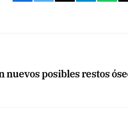
Facebook
Twitter
Email
Telegram
WhatsAp
n nuevos posibles restos óse