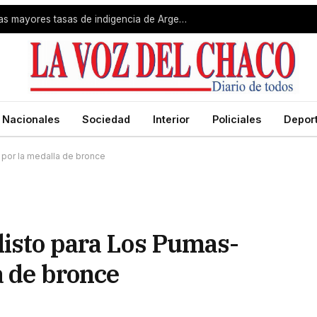
Gran Resistencia registró una de las mayores tasas de indigencia de Argentina
Nacionales
Sociedad
Interior
Policiales
Depor
 por la medalla de bronce
listo para Los Pumas-
a de bronce