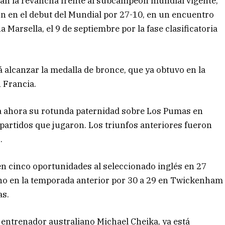
án la revancha frente al subcampeón mundial vigente,
on en el debut del Mundial por 27-10, en un encuentro
 Marsella, el 9 de septiembre por la fase clasificatoria
 alcanzar la medalla de bronce, que ya obtuvo en la
 Francia.
ta ahora su rotunda paternidad sobre Los Pumas en
partidos que jugaron. Los triunfos anteriores fueron
.
 en cinco oportunidades al seleccionado inglés en 27
ino en la temporada anterior por 30 a 29 en Twickenham
as.
 entrenador australiano Michael Cheika, ya está