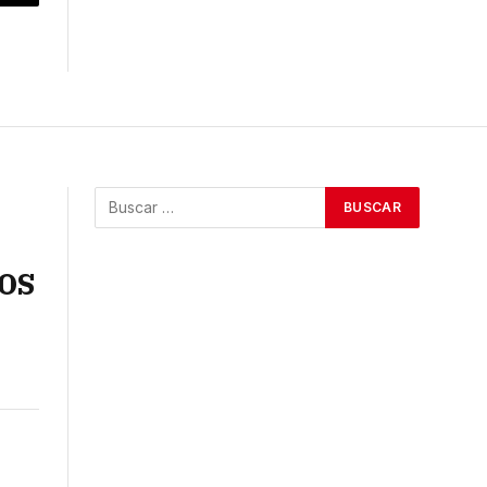
p
Copy
Link
os