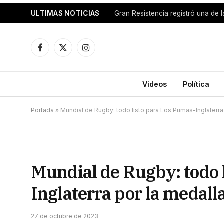
ULTIMAS NOTICIAS
Facebook
X
Instagram
(Twitter)
Videos
Política
Portada
»
Mundial de Rugby: todo listo para Los Pumas-Inglaterra
Mundial de Rugby: todo 
Inglaterra por la medall
27 de octubre de 2023