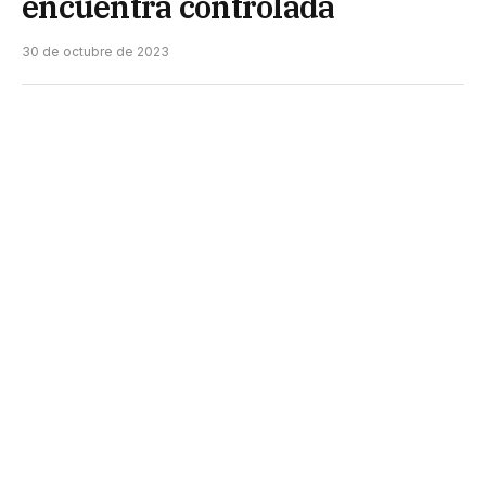
encuentra controlada
30 de octubre de 2023
Luego de una madrugada de intensas lluvias y
tormentas, el gobierno de la provincia informó, en
la mañana de este lunes, que la situación se
encuentra controlada y en proceso de
normalización. Las distintas áreas provinciales
trabajan con los municipios para asistir a las