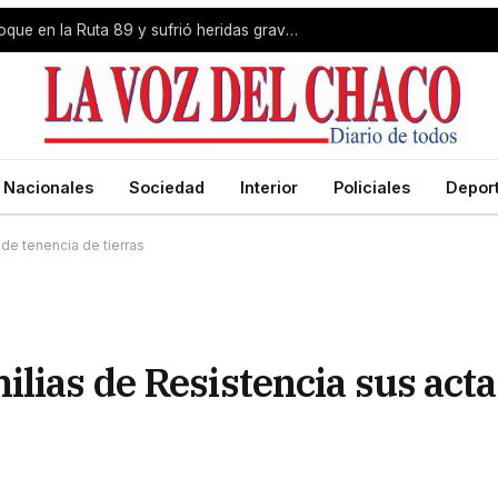
Livio Gutiérrez protagonizó un choque en la Ruta 89 y sufrió heridas graves
Nacionales
Sociedad
Interior
Policiales
Depor
de tenencia de tierras
lias de Resistencia sus acta