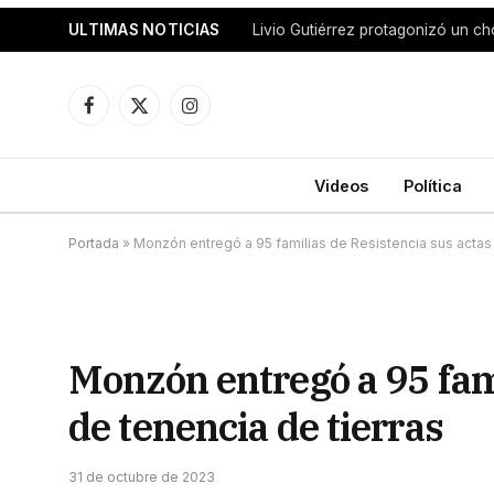
ULTIMAS NOTICIAS
Facebook
X
Instagram
(Twitter)
Videos
Política
Portada
»
Monzón entregó a 95 familias de Resistencia sus actas 
Monzón entregó a 95 fami
de tenencia de tierras
31 de octubre de 2023