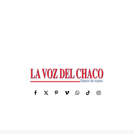
Facebook
X
Pinterest
Vimeo
WhatsApp
TikTok
Instagram
(Twitter)