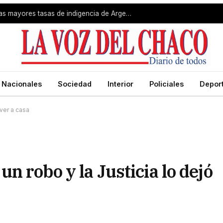
Gran Resistencia registró una de las mayores tasas de indigencia de Argentina
Nacionales
Sociedad
Interior
Policiales
Depor
lver a casa
n robo y la Justicia lo dejó