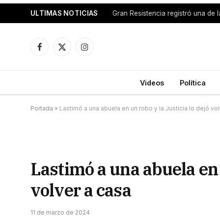
ULTIMAS NOTICIAS
Facebook
X
Instagram
(Twitter)
Videos
Política
Portada
»
Lastimó a una abuela en un robo y la Justicia lo dejó vo
Lastimó a una abuela en u
volver a casa
11 de marzo de 2024