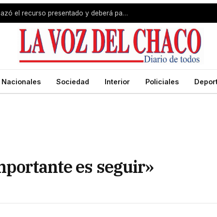
Revés para Zdero: la Justicia rechazó el recurso presentado y deberá pagar el fondo estímulo a trabajadores de Producción
Nacionales
Sociedad
Interior
Policiales
Depor
mportante es seguir»