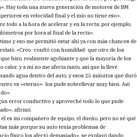
ua». Hay toda una nueva generación de motores de BM
eriores en velocidad final y el mío no tiene eso».
 todo a la hora de acelerar y en la recta; por ejemplo,
lómetros por hora al final de la recta».
éptimo y eso me permitió estar ahí ya con más chances de
relató. «Creo -confió con humildad- que otro de los
 que hizo, realmente agobiante y que la mayoría de los
alor, y a mí no me afecta tanto, así que la llevé
mando agua dentro del auto, y esos 25 minutos que duró
dentro es «eterno»- los pude sobrellevar muy bien. Así
ndo».
n error conductivo y aproveché todo lo que pude
tado», afirmó.
), él es mi compañero de equipo, el dueño, pero no sé qué
ltas más porque su auto tenía problemas de
ncio físico los afectó demasiado», se explayó dando