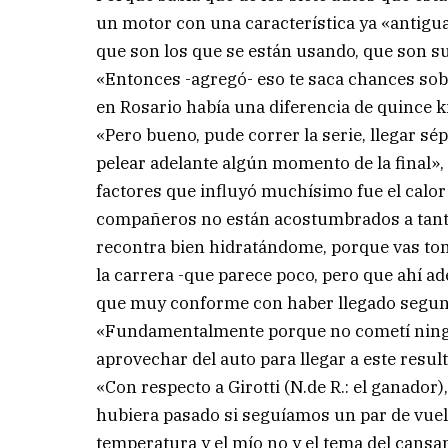
un motor con una característica ya «antig
que son los que se están usando, que son sup
«Entonces -agregó- eso te saca chances sobre
en Rosario había una diferencia de quince ki
«Pero bueno, pude correr la serie, llegar s
pelear adelante algún momento de la final», 
factores que influyó muchísimo fue el calor
compañeros no están acostumbrados a tanto c
recontra bien hidratándome, porque vas to
la carrera -que parece poco, pero que ahí a
que muy conforme con haber llegado segu
«Fundamentalmente porque no cometí ningú
aprovechar del auto para llegar a este resul
«Con respecto a Girotti (N.de R.: el ganador
hubiera pasado si seguíamos un par de vue
temperatura y el mío no y el tema del cansa