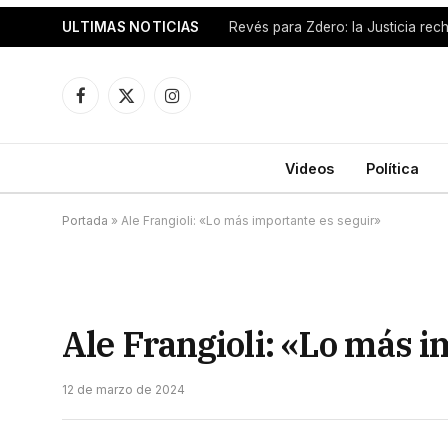
ULTIMAS NOTICIAS
Facebook
X
Instagram
(Twitter)
Videos
Política
Portada
»
Ale Frangioli: «Lo más importante es seguir»
Ale Frangioli: «Lo más i
12 de marzo de 2024