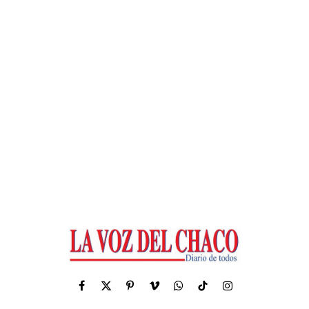
Facebook
X
Pinterest
Vimeo
WhatsApp
TikTok
Instagram
(Twitter)