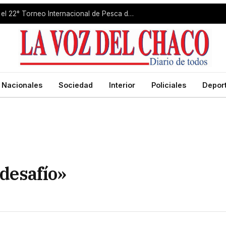
La Isla del Cerrito se prepara para el 22° Torneo Internacional de Pesca del Dorado
Nacionales
Sociedad
Interior
Policiales
Depor
 desafío»