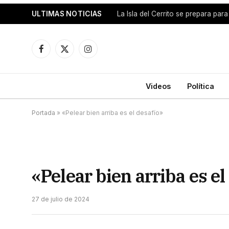
ULTIMAS NOTICIAS
Facebook
X
Instagram
(Twitter)
Videos
Política
Portada
»
«Pelear bien arriba es el desafío»
«Pelear bien arriba es el
27 de julio de 2024