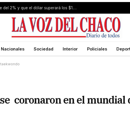
Estiman que la inflación de julio fue del 2% y que el dólar superará los $1.650 a fin de año
Nacionales
Sociedad
Interior
Policiales
Depor
e taekwondo
 se coronaron en el mundial 