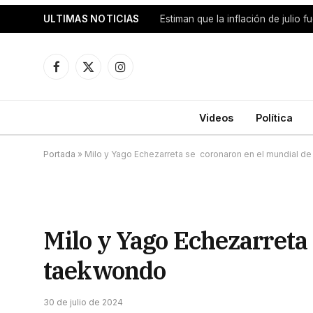
ULTIMAS NOTICIAS
Facebook
X
Instagram
(Twitter)
Videos
Política
Portada
»
Milo y Yago Echezarreta se coronaron en el mundial d
Milo y Yago Echezarreta
taekwondo
30 de julio de 2024