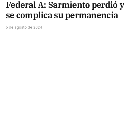
Federal A: Sarmiento perdió y
se complica su permanencia
5 de agosto de 2024
El equipo chaqueño no pudo con Douglas Haig de
visitante y cayó 1-0 en el partido válido por la 3ª
fecha. El único gol del partido lo marcó Fabricio
González en el primer tiempo.