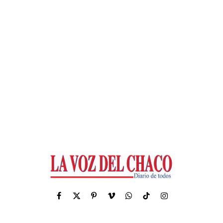
Facebook
X
Pinterest
Vimeo
WhatsApp
TikTok
Instagram
(Twitter)