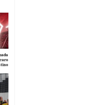
mada
 caro
ntino