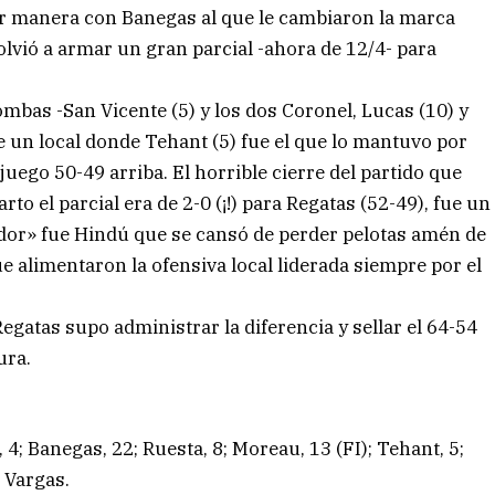
jor manera con Banegas al que le cambiaron la marca
lvió a armar un gran parcial -ahora de 12/4- para
bas -San Vicente (5) y los dos Coronel, Lucas (10) y
e un local donde Tehant (5) fue el que lo mantuvo por
uego 50-49 arriba. El horrible cierre del partido que
to el parcial era de 2-0 (¡!) para Regatas (52-49), fue un
dor» fue Hindú que se cansó de perder pelotas amén de
e alimentaron la ofensiva local liderada siempre por el
egatas supo administrar la diferencia y sellar el 64-54
ura.
 4; Banegas, 22; Ruesta, 8; Moreau, 13 (FI); Tehant, 5;
n Vargas.