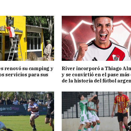
s renovó su camping y
River incorporó a Thiago Al
os servicios para sus
y se convirtió en el pase más
de la historia del fútbol arge