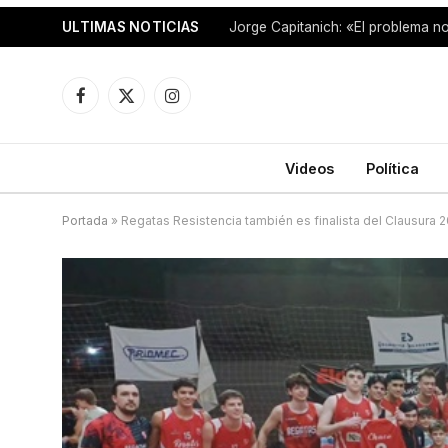
ULTIMAS NOTICIAS
Facebook
X
Instagram
(Twitter)
Videos
Política
Portada
»
Regatas Resistencia también es finalista del Clausura 