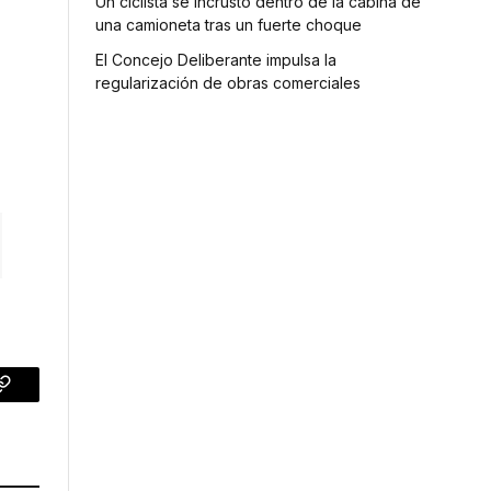
Un ciclista se incrustó dentro de la cabina de
una camioneta tras un fuerte choque
El Concejo Deliberante impulsa la
regularización de obras comerciales
p
Copy
Link