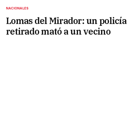
NACIONALES
Lomas del Mirador: un policía
retirado mató a un vecino
porque tenía la música alta
26 de diciembre de 2024
En medio del intercambio, el hombre sacó un