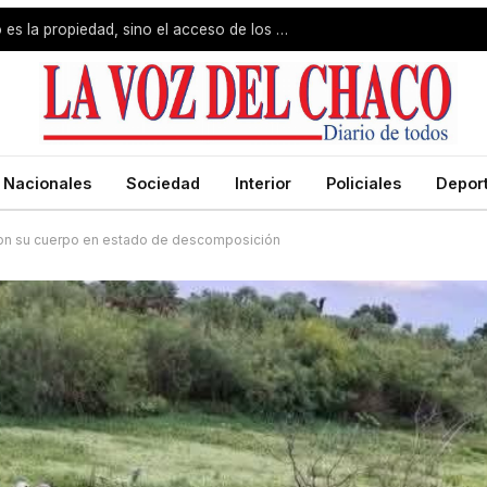
Jorge Capitanich: «El problema no es la propiedad, sino el acceso de los pobres»
Nacionales
Sociedad
Interior
Policiales
Depor
ron su cuerpo en estado de descomposición