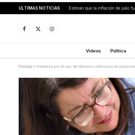
ULTIMAS NOTICIAS
Facebook
X
Instagram
(Twitter)
Videos
Política
Portada
»
Polémica por el uso de términos ofensivos en pension