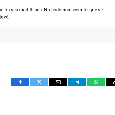
ución sea modificada. No podemos permitir que se
luyó.
Facebook
Twitter
Email
Telegram
WhatsAp