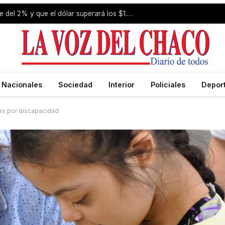
Estiman que la inflación de julio fue del 2% y que el dólar superará los $1.650 a fin de año
Nacionales
Sociedad
Interior
Policiales
Depor
es por discapacidad