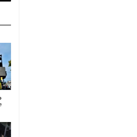
p
Copy
Link
o
e