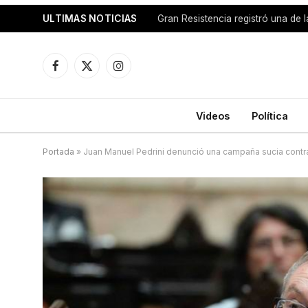
ULTIMAS NOTICIAS
Facebook
X
Instagram
(Twitter)
Videos
Política
Portada
»
Juan Manuel Pedrini denunció una campaña sucia contr