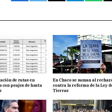
Facebook
Twitter
Email
Telegram
WhatsAp
zación de rutas en
En Chaco se suman al rechaz
a con peajes de hasta
contra la reforma de la Ley d
s
Tierras